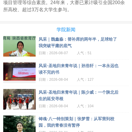
项目管理等综合素质。24年来，大赛已累计吸引全国200余
所高校、超过3万名大学生参与。
学院新闻
风采｜魏鑫淼：替补席的两年半，足球给了
我突破平庸的底气
2026-08-07
51
风采·圣地归来青年说｜孙浩轩：一本永远也
读不完的书
2026-08-04
127
风采·圣地归来青年说｜陈少威：一个陕北后
生的延安寻根
2026-08-04
104
铸魂·八一特别策划｜张梦雪：从军营到校
园，我的青春没有暂停