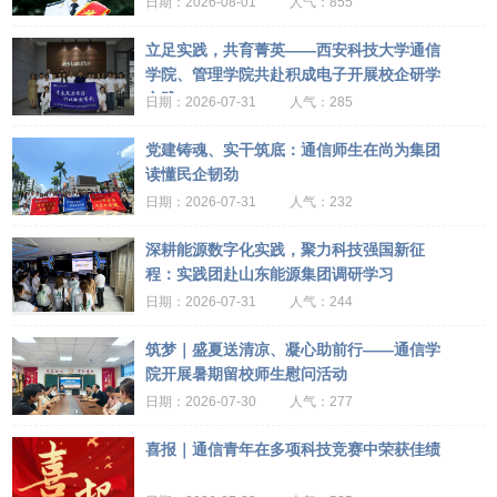
2026-08-01
855
立足实践，共育菁英——西安科技大学通信
学院、管理学院共赴积成电子开展校企研学
实践
2026-07-31
285
党建铸魂、实干筑底：通信师生在尚为集团
读懂民企韧劲
2026-07-31
232
深耕能源数字化实践，聚力科技强国新征
程：实践团赴山东能源集团调研学习
2026-07-31
244
筑梦｜盛夏送清凉、凝心助前行——通信学
院开展暑期留校师生慰问活动
2026-07-30
277
喜报｜通信青年在多项科技竞赛中荣获佳绩