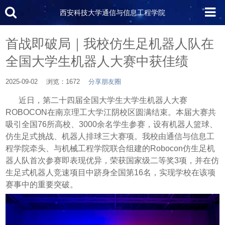
西安科技大学通信与信息工程学院
首战即破局｜我校仿生足机器人队在
全国大学生机器人大赛中获佳绩
2025-09-02
浏览：1672
分享朋友圈
近日，第二十四届全国大学生大学生机器人大赛
ROBOCON在南京理工大学江阴校区
圆满结束
。本届大赛共
吸引全国
76所高校、3000余名学生参赛，设有机器人篮球、
仿生足式挑战、机器人排球三大赛项。我校由通信与信息工
程学院牵头、与机械工程学院联合组建的Robocon仿生足机
器人队首次参赛即表现优异，荣获国家级二等奖3项，并在仿
生足式机器人竞速项目中跻身全国第
16名，实现学校在该项
赛事中的重要突破。