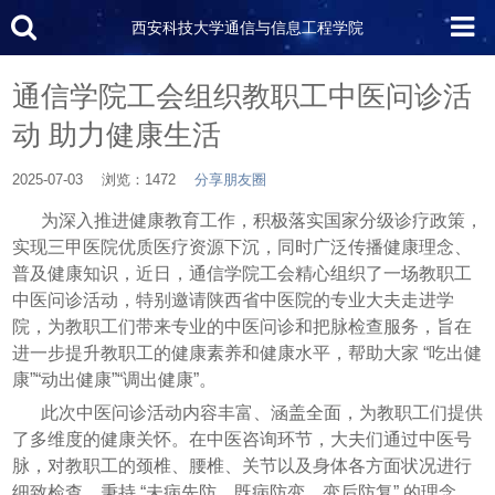
西安科技大学通信与信息工程学院
通信学院工会组织教职工中医问诊活
动 助力健康生活
2025-07-03
浏览：1472
分享朋友圈
为深入推进健康教育工作，积极落实国家分级诊疗政策，
实现三甲医院优质医疗资源下沉，同时广泛传播健康理念、
普及健康知识，近日，通信学院工会精心组织了一场教职工
中医问诊活动，特别邀请陕西省中医院的专业大夫走进学
院，为教职工们带来专业的中医问诊和把脉检查服务，旨在
进一步提升教职工的健康素养和健康水平，帮助大家
“
吃出健
康
”“
动出健康
”“
调出健康
”
。
此次中医问诊活动内容丰富、涵盖全面，为教职工们提供
了多维度的健康关怀。在中医咨询环节，大夫们通过中医号
脉，对教职工的颈椎、腰椎、关节以及身体各方面状况进行
细致检查，秉持
“
未病先防，既病防变，变后防复
”
的理念，