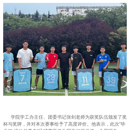
学院学工办主任、
团委书记张剑老师为获奖队伍颁发了奖
杯与奖牌，并对本次赛事给予了高度评价。他表示，此次
“毕