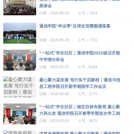
座谈会
2025-06-13
7524
通信学院“毕业季”足球友谊赛圆满落幕
2025-05-28
7731
“一站式”学生社区｜通信学院2022级召开期
中学情分析会
2025-05-27
6264
凝心聚力谋发展·笃行实干启新程｜通信与信
息工程学院召开新学期团学工作会议
2026-03-06
2773
“一站式”学生社区｜锚定目标布新局 凝心聚
力再出发 通信学院召开春季学期首次学工例
会
2026-03-03
2670
谋篇布局新学期 凝心聚力启新章｜通信学院