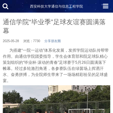
西安科技大学通信与信息工程学院
通信学院“毕业季”足球友谊赛圆满落
幕
2025-05-28
浏览：7730
分享朋友圈
为
搭建
“一院一运动”体系化发展，发挥学院运动队传帮带
作用
。由通信学院团委指导，学生会体育部和院
足球队精心
策划组织的
“毕业杯·滚动的青春”足球赛于
5
月
26
日圆满落下
帷幕。经过多轮激烈角逐，各参赛队伍在绿茵场上挥洒汗
水、奋勇拼搏，为全院师生带来了一场场精彩纷呈的足球盛
宴。