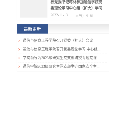
校党委书记蒋林参加通信学院党
委理论学习中心组（扩大）学习
会
2022-11-13
9181
最新更新
通信与信息工程学院召开党委（扩大）会议
通信与信息工程学院召开党委理论学习 中心组（扩大）学习会议
学院领导为2023级研究生党支部讲授专题党课
通信学院2023级研究生党支部举办国家安全主题党课活动