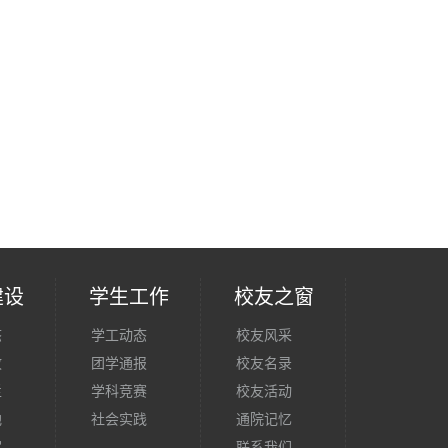
建设
学生工作
校友之窗
态
学工动态
校友风采
政
团学通报
校友名录
栏
学科竞赛
校友活动
地
社会实践
通院记忆
家
联系我们