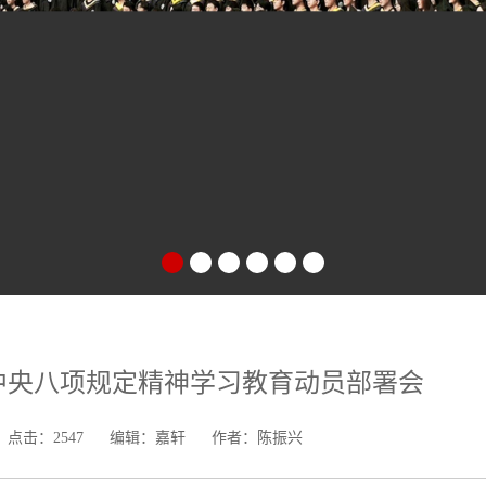
中央八项规定精神学习教育动员部署会
2547
嘉轩
陈振兴