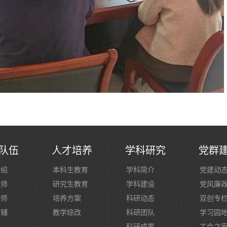
队伍
人才培养
学科研究
党群
介绍
本科生教育
学科简介
党建动
教师
研究生教育
学科建设
党风廉
教师
培养方案
科研动态
双创专
教辅
教学综改
科研团队
学习园
科研成果
工会之