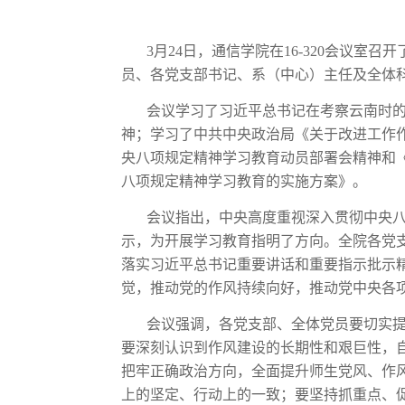
3月24日，通信学院在16-320会议
员、各党支部书记、系（中心）主任及全体
会议学习了习近平总书记在考察云南时
神；学习了中共中央政治局《关于改进工作
央八项规定精神学习教育动员部署会精神和
八项规定精神学习教育的实施方案》。
止
会议指出，中央高度重视深入贯彻中央
复
示，为开展学习教育指明了方向。全院各党
制
落实习近平总书记重要讲话和重要指示批示
觉，推动党的作风持续向好，推动党中央各
会议强调，各党支部、全体党员要切实
要深刻认识到作风建设的长期性和艰巨性，
把牢正确政治方向，全面提升师生党风、作
上的坚定、行动上的一致；要坚持抓重点、