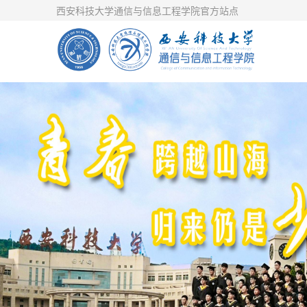
西安科技大学通信与信息工程学院官方站点